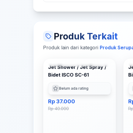
Produk Terkait
Produk lain dari kategori
Produk Serup
Tambah ke Keranjang
Jet Shower / Jet Spray /
Je
-
8
% OFF
Bidet ISCO SC-61
B
Belum ada rating
Rp 37.000
R
Rp 40.000
Rp