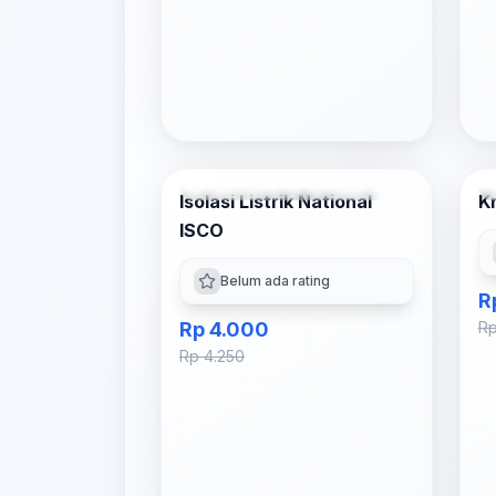
Tambah ke Keranjang
Isolasi Listrik National
K
-
6
% OFF
ISCO
Belum ada rating
R
Rp 4.000
Rp
Rp 4.250