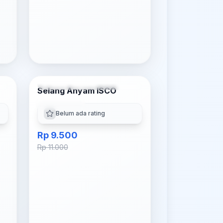
Pilih Varian
Selang Anyam ISCO
-
14
% OFF
Multi Varian
Belum ada rating
Rp 9.500
Rp 11.000