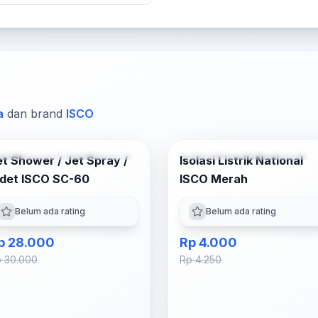
a
dan brand
ISCO
Tambah ke Keranjang
Tambah ke Keranjan
t Shower / Jet Spray /
Isolasi Listrik National
-
7
% OFF
-
6
% OFF
idet ISCO SC-60
ISCO Merah
Belum ada rating
Belum ada rating
p 28.000
Rp 4.000
 30.000
Rp 4.250