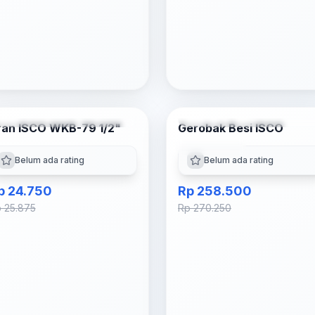
Tambah ke Keranjang
Pilih Varian
ran ISCO WKB-79 1/2"
Gerobak Besi ISCO
-
4
% OFF
-
4
% OFF
Multi Varian
Belum ada rating
Belum ada rating
p 24.750
Rp 258.500
 25.875
Rp 270.250