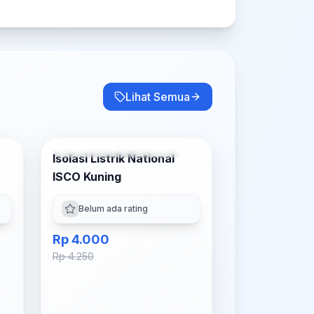
Lihat Semua
g
Tambah ke Keranjang
Isolasi Listrik National
-
6
% OFF
ISCO Kuning
Belum ada rating
Rp 4.000
Rp 4.250