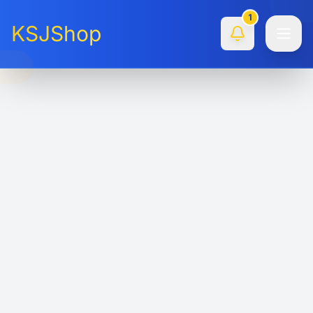
1
KSJShop