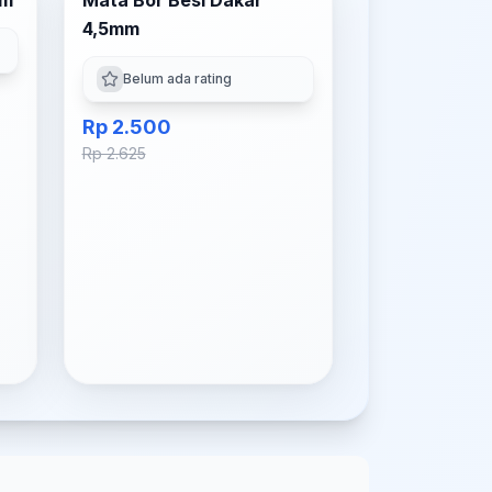
mm
Mata Bor Besi Dakar
4,5mm
Belum ada rating
Rp 2.500
Rp 2.625