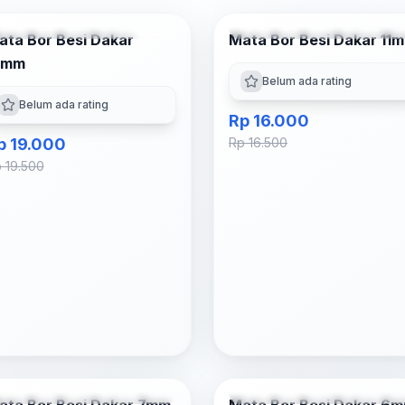
Tambah ke Keranjang
Tambah ke Keranjan
ata Bor Besi Dakar
Mata Bor Besi Dakar 11
-
3
% OFF
-
3
% OFF
2mm
Belum ada rating
Belum ada rating
Rp 16.000
p 19.000
Rp 16.500
 19.500
Tambah ke Keranjang
Tambah ke Keranjan
-
6
% OFF