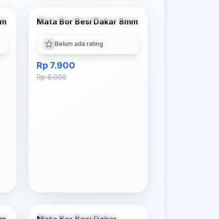
g
Tambah ke Keranjang
mm
Mata Bor Besi Dakar 8mm
-
1
% OFF
Belum ada rating
Rp 7.900
Rp 8.000
g
Tambah ke Keranjang
-
5
% OFF