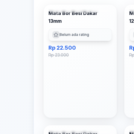
Tambah ke Keranjang
Mata Bor Besi Dakar
M
-
2
% OFF
13mm
1
Belum ada rating
Rp 22.500
R
Rp 23.000
Rp
Tambah ke Keranjang
-
13
% OFF