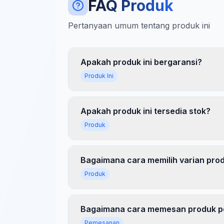
FAQ Produk
Mata Bor Besi Dakar 8mm
-
DAKAR
Mata Bor Besi Dakar 5,5mm
-
DAKAR
Pertanyaan umum tentang produk ini
Mata Bor Besi Dakar 7mm
-
DAKAR
Mata Bor Besi Dakar 6mm
-
DAKAR
Mata Bor Besi Dakar 4,5mm
-
DAKAR
Apakah produk ini bergaransi?
Kategori:
Produk Serupa
| Brand:
DAK
Produk Ini
Apakah produk ini tersedia stok?
Produk
Bagaimana cara memilih varian pro
Produk
Bagaimana cara memesan produk p
Pemesanan