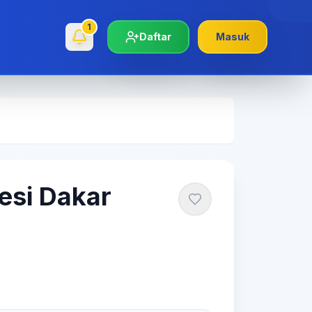
1
Daftar
Masuk
esi Dakar