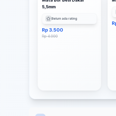
Mata Bor Besi Dakar
M
5,5mm
Belum ada rating
R
Rp 3.500
Rp 4.000
Produk Terkait untuk SEO
Mata Bor Besi Dakar 13mm
-
DAKAR
Mata Bor Besi Dakar 12mm
-
DAKAR
Mata Bor Besi Dakar 11mm
-
DAKAR