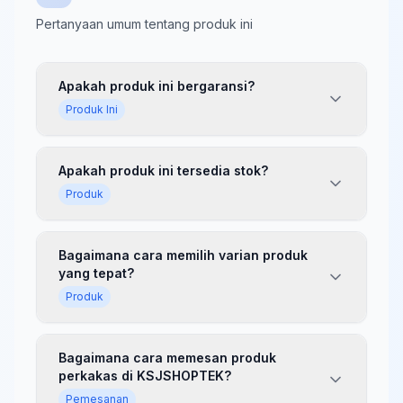
Kawat Las Kuningan Jerman 3mm
-
TOKIO
Pertanyaan umum tentang produk ini
Dynabolt 8x85 Handzo
-
Dynabolt 8x40 Handzo
-
Dynabolt 12 x 99 Handzo
-
Apakah produk ini bergaransi?
Kategori:
Produk Serupa
| Brand:
TOKIO
Produk Ini
Apakah produk ini tersedia stok?
Produk
Bagaimana cara memilih varian produk
yang tepat?
Produk
Bagaimana cara memesan produk
perkakas di KSJSHOPTEK?
Pemesanan