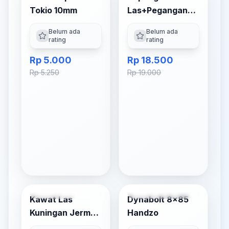
Tokio 10mm
Las+Pegangan
Tokio
Belum ada
Belum ada
rating
rating
Rp 5.000
Rp 18.500
Rp 5.250
Rp 19.000
Tambah ke Keranjang
Tambah ke Keranjang
Kawat Las
Dynabolt 8x85
-
7
% OFF
-
4
% OFF
Kuningan Jerman
Handzo
3mm