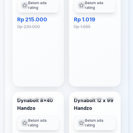
Belum ada
Belum ada
rating
rating
Rp 215.000
Rp 1.019
Rp 230.000
Rp 1.065
Tambah ke Keranjang
Tambah ke Keranjang
Dynabolt 8x40
Dynabolt 12 x 99
-
4
% OFF
-
4
% OFF
Handzo
Handzo
Belum ada
Belum ada
rating
rating