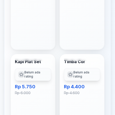
Tambah ke Keranjang
Tambah ke Keranjang
Kapi Plat Set
Timba Cor
-
4
% OFF
-
4
% OFF
Belum ada
Belum ada
rating
rating
Rp 5.750
Rp 4.400
Rp 6.000
Rp 4.600