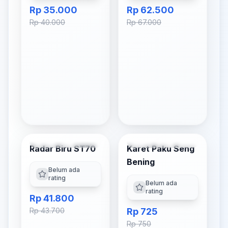
Rp 35.000
Rp 62.500
Rp 40.000
Rp 67.000
Tambah ke Keranjang
Tambah ke Keranjang
Radar Biru ST70
Karet Paku Seng
-
4
% OFF
-
3
% OFF
Bening
Belum ada
rating
Belum ada
rating
Rp 41.800
Rp 43.700
Rp 725
Rp 750