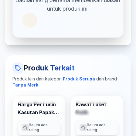
Jadilah yang pertama memberikan ulasan
untuk produk ini!
Produk Terkait
Produk lain dari kategori
Produk Serupa
dan brand
Tanpa Merk
Tambah ke Keranjang
Pilih Varian
Harga Per Lusin
Kawat Loket
-
13
% OFF
-
7
% OFF
Kasutan Papak
Putih
Multi Varian
Abu
Belum ada
Belum ada
rating
rating