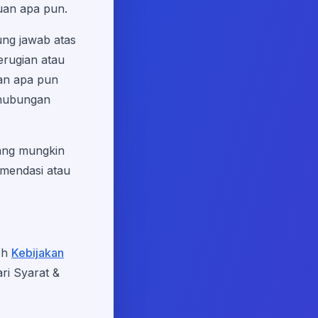
juan apa pun.
ung jawab atas
erugian atau
kan apa pun
ehubungan
yang mungkin
omendasi atau
eh
Kebijakan
ri Syarat &