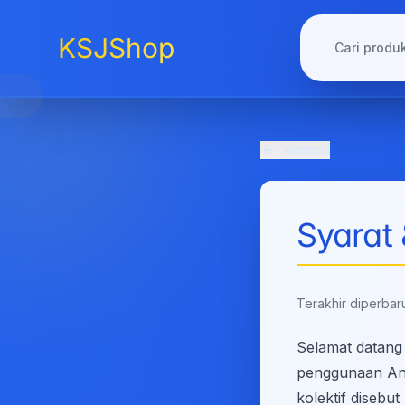
KSJShop
Kembali
Syarat
Terakhir diperbaru
Selamat datang
penggunaan And
kolektif diseb