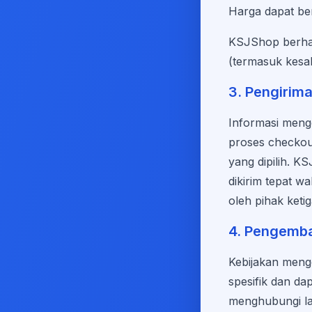
Harga dapat be
KSJShop berhak
(termasuk kesal
3. Pengirim
Informasi menge
proses checkout
yang dipilih. 
dikirim tepat w
oleh pihak keti
4. Pengemba
Kebijakan meng
spesifik dan da
menghubungi la