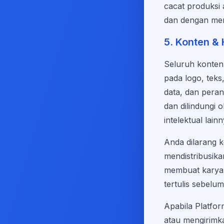
cacat produksi
dan dengan men
5. Konten & 
Seluruh konten 
pada logo, teks,
data, dan pera
dan dilindungi
intelektual lain
Anda dilarang 
mendistribusik
membuat karya 
tertulis sebelu
Apabila Platfo
atau mengirimka