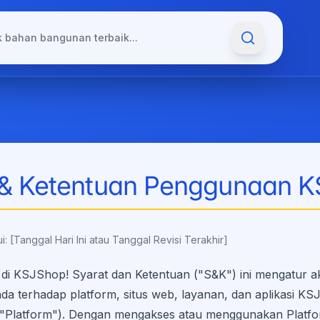
 & Ketentuan Penggunaan 
i: [Tanggal Hari Ini atau Tanggal Revisi Terakhir]
 di KSJShop! Syarat dan Ketentuan ("S&K") ini mengatur a
a terhadap platform, situs web, layanan, dan aplikasi KS
ut "Platform"). Dengan mengakses atau menggunakan Platf