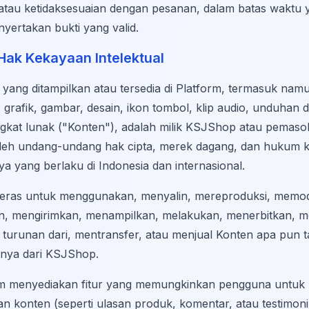
 atau ketidaksesuaian dengan pesanan, dalam batas waktu 
yertakan bukti yang valid.
Hak Kekayaan Intelektual
yang ditampilkan atau tersedia di Platform, termasuk namu
 grafik, gambar, desain, ikon tombol, klip audio, unduhan di
ngkat lunak ("Konten"), adalah milik KSJShop atau pemaso
 oleh undang-undang hak cipta, merek dagang, dan hukum 
nya yang berlaku di Indonesia dan internasional.
keras untuk menggunakan, menyalin, mereproduksi, memodi
an, mengirimkan, menampilkan, melakukan, menerbitkan, me
turunan dari, mentransfer, atau menjual Konten apa pun t
mnya dari KSJShop.
rm menyediakan fitur yang memungkinkan pengguna untu
n konten (seperti ulasan produk, komentar, atau testimoni