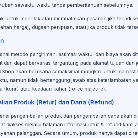
rubah sewaktu-waktu tanpa pemberitahuan sebelumnya.
 untuk menolak atau membatalkan pesanan jika terjadi k
ahan harga), dugaan penipuan, atau jika produk tidak terse
an
nai metode pengiriman, estimasi waktu, dan biaya akan di
 dan dapat bervariasi tergantung pada alamat tujuan dan j
KSJShop akan berusaha semaksimal mungkin untuk memast
aktu, namun tidak bertanggung jawab atas keterlambatan y
ga (kurir) atau keadaan kahar (force majeure).
lian Produk (Retur) dan Dana (Refund)
enai pengembalian produk dan pengembalian dana akan di
pat diakses melalui halaman informasi retur & refund kami 
yanan pelanggan. Secara umum, produk hanya dapat diretu