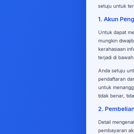
setuju untuk te
1. Akun Pen
Untuk dapat me
mungkin diwaji
kerahasiaan inf
terjadi di bawa
Anda setuju unt
pendaftaran da
untuk menanggu
tidak benar, tid
2. Pembelia
Detail mengena
pembayaran aka